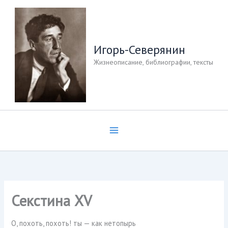
Перейти
к
содержимому
Игорь-Северянин
Жизнеописание, библиографии, тексты
Секстина XV
О, похоть, похоть! ты — как нетопырь