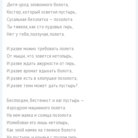
Дитя-урод зловонного болота,
Костер, который осветил пустырь,
Сусальная беззлатка — позолота
Ты тяжела, как сто пудовых гирь,
Нет у тебя, ползучая, полета.
И разве можно требовать полета
От мыши, что зовется нетопырь,
И разве ждать ажурности от гирь,
И разве аромат вдыхать болота,
И разве есть в хлопушке позолота,
И разве тени может дать пустырь?
Бесплоден, бестенист и наг пустырь —
Аэродром машинного полета.
На нем жалка и солнца позолота.
Излюбовал его лишь нетопырь,
Как злой намек на тленное болото
На пустыре, и крылья с грузом гирь.