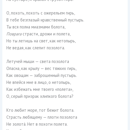
О, похоть, похоть с ожерельем гирь,
В тебе безглазый нравственный пустырь.
Ты вся полна миазмами болота,
Поврага
страсти, дрожи и полета,
Но ты летишь на свет, как нетопырь,
Не ведая, как слепит позолота.
Летучей мыши — света позолота
Опасна, как крылу — вес тяжких гирь,
Как овощам — заброшенный пустырь.
Не впейся мне в лицо, о нетопырь,
Как избежать мне твоего «полета»,
О, серый призрак хлипкого болота?
Кто любит море, тот бежит болота.
Страсть любящему — плоти позолота
Не золотá. Нет в похоти полета.