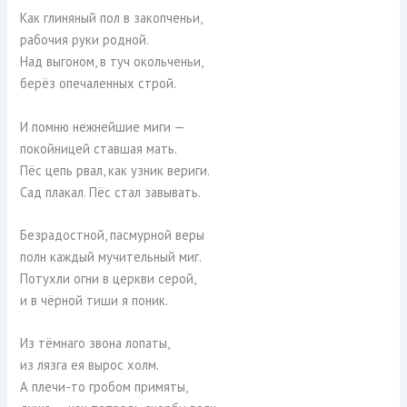
Как глиняный пол в закопченьи,
рабочия руки родной.
Над выгоном, в туч окольченьи,
берёз опечаленных строй.
И помню нежнейшие миги —
покойницей ставшая мать.
Пёс цепь рвал, как узник вериги.
Сад плакал. Пёс стал завывать.
Безрадостной, пасмурной веры
полн каждый мучительный миг.
Потухли огни в церкви серой,
и в чёрной тиши я поник.
Из тёмнаго звона лопаты,
из лязга ея вырос холм.
А плечи-то гробом примяты,