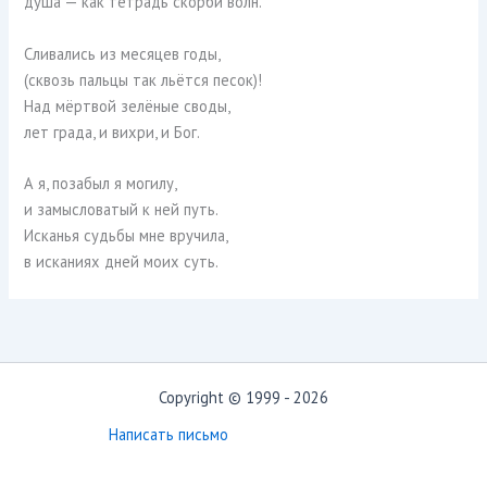
душа — как тетрадь скорби волн.
Сливались из месяцев годы,
(сквозь пальцы так льётся песок)!
Над мёртвой зелёные своды,
лет града, и вихри, и Бог.
А я, позабыл я могилу,
и замысловатый к ней путь.
Исканья судьбы мне вручила,
в исканиях дней моих суть.
Copyright © 1999 - 2026
Написать письмо