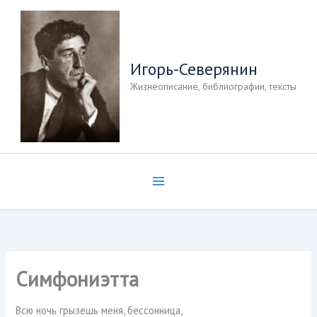
Перейти
к
содержимому
Игорь-Северянин
Жизнеописание, библиографии, тексты
Симфониэтта
Всю ночь грызешь меня, бессонница,