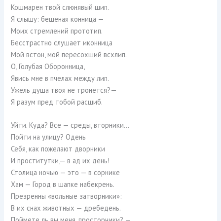
Кошмарен твой слюнявый шип.
Я слышу: бешеная конница —
Моих стремлений прототип.
Бесстрастно слушает иконница
Мой встон, мой пересохший всхлип.
О, Голубая Оборонница,
Явись мне в пчелах между лип.
Ужель душа твоя не тронется?—
Я разум пред тобой расшиб.
Уйти. Куда? Все — среды, вторники…
Пойти на улицу? Одень
Себя, как пожелают дворники
И проститутки,— в ад их день!
Столица ночью — это — в сорнике
Хам — Город в шапке набекрень.
Презренны «вольные затворники»:
В их снах животных — дребедень.
Поймете ль вы меня, просторники? —