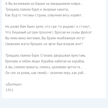
А Вы возлежали на башне на ландышевом ковре…
Трещала, палила буря, и якорные канаты,
Как будто титаны-струны, озвучили весь корвет.
Но разве Вам было дело, что где-то рыдают и стонут,
Что бешеный шторм грохочет, бросая на скалы фрегат.
Вы пили вино мятежно, Вы брали монбланную ноту!
Сверкали агаты брошек, но ярче был взоров агат!
Трещала, палила буря. Стонала дворцовая пристань.
Кричали и гибли люди. Корабль набегал на корабль.
А вы, семеня гранаты, смеясь, целовали артиста…
Он сел за рояль, как гений,— окончил игру, как раб…
«Дылицы».
1911.