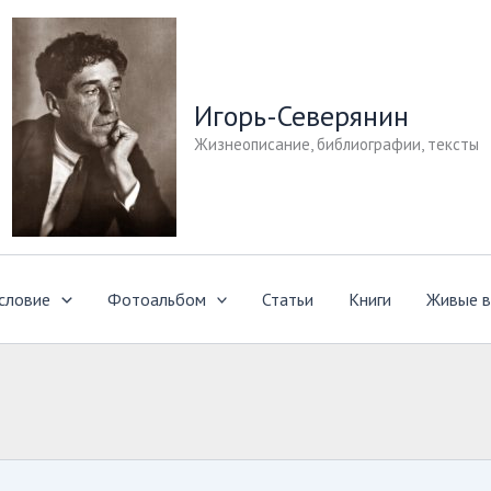
Игорь-Северянин
Жизнеописание, библиографии, тексты
словие
Фотоальбом
Статьи
Книги
Живые в