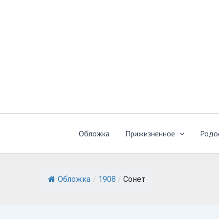
Перейти
к
содержимому
Обложка
Прижизненное
Родо
Обложка
/
1908
/
Сонет