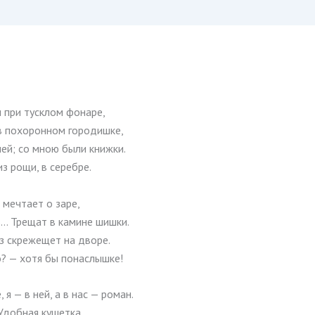
 при тусклом фонаре,
 похоронном городишке,
ней; со мною были книжки.
з рощи, в серебре.
 мечтает о заре,
ь… Трещат в камине шишки.
 скрежещет на дворе.
? — хотя бы понаслышке!
 я — в ней, а в нас — роман.
 Удобная кушетка.