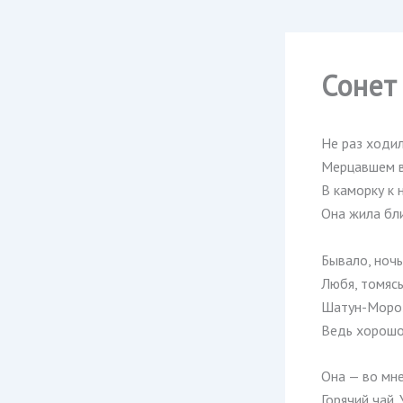
Сонет
Не раз ходил
Мерцавшем в
В каморку к 
Она жила бли
Бывало, ночь
Любя, томяс
Шатун-Мороз
Ведь хорошо
Она — во мне,
Горячий чай.