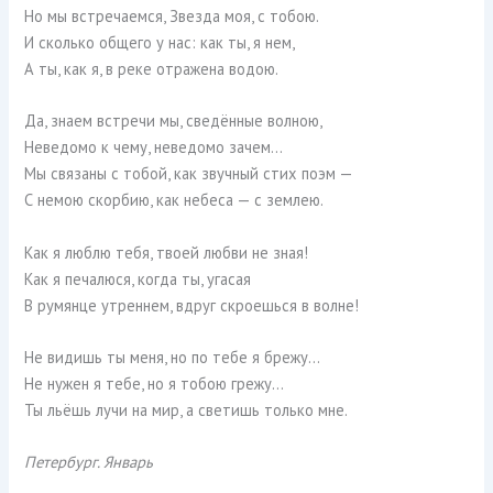
Но мы встречаемся, Звезда моя, с тобою.
И сколько общего у нас: как ты, я нем,
А ты, как я, в реке отражена водою.
Да, знаем встречи мы, сведённые волною,
Неведомо к чему, неведомо зачем…
Мы связаны с тобой, как звучный стих поэм —
С немою скорбию, как небеса — с землею.
Как я люблю тебя, твоей любви не зная!
Как я печалюся, когда ты, угасая
В румянце утреннем, вдруг скроешься в волне!
Не видишь ты меня, но по тебе я брежу…
Не нужен я тебе, но я тобою грежу…
Ты льёшь лучи на мир, а светишь только мне.
Петербург. Январь