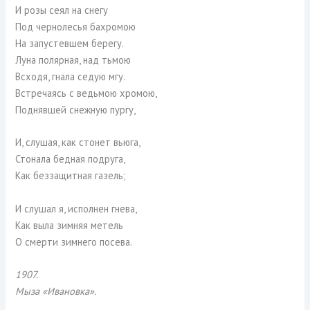
И розы сеял на снегу
Под чернолесья бахромою
На запустевшем берегу.
Луна полярная, над тьмою
Всходя, гнала седую мгу.
Встречаясь с ведьмою хромою,
Поднявшей снежную пургу,
И, слушая, как стонет вьюга,
Стонала бедная подруга,
Как беззащитная газель;
И слушал я, исполнен гнева,
Как выла зимняя метель
О смерти зимнего посева.
1907.
Мыза «Ивановка».