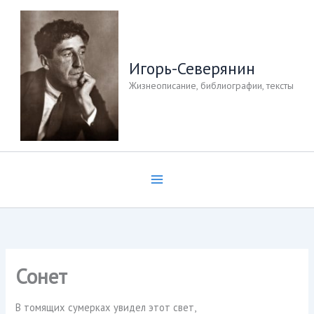
Перейти
к
содержимому
Игорь-Северянин
Жизнеописание, библиографии, тексты
Сонет
В томящих сумерках увидел этот свет,