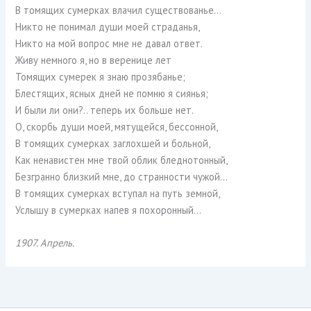
В томящих сумерках влачил существованье…
Никто не понимал души моей страданья,
Никто на мой вопрос мне не давал ответ.
Живу немного я, но в веренице лет
Томящих сумерек я знаю прозябанье;
Блестящих, ясных дней не помню я сиянья;
И были ли они?.. теперь их больше нет.
О, скорбь души моей, мятущейся, бессонной,
В томящих сумерках заглохшей и больной,
Как ненавистен мне твой облик бледнотонный,
Безгранно близкий мне, до странности чужой…
В томящих сумерках вступал на путь земной,
Услышу в сумерках напев я похоронный…
1907. Апрель.