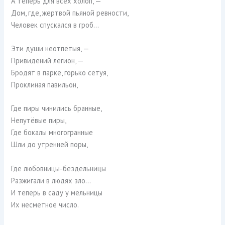
А теперь для всех холоп, —
Дом, где, жертвой пьяной ревности,
Человек спускался в гроб…
Эти души неотпетыя, —
Привидений легион, —
Бродят в парке, горько сетуя,
Проклиная павильон,
Где пиры чинились бранные,
Непутёвые пиры,
Где бокалы многогранные
Шли до утренней поры,
Где любовницы-бездельницы
Разжигали в людях зло…
И теперь в саду у мельницы
Их несметное число.