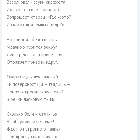
Взволновали звуки скрежета
Их зубов столетний кедр.
Вопрошает старец: «Где ж это?
Из каких подземных недр?»
Но природа безответная
Мрачно хмурится вокруг.
Лишь река, одна приветная,
Отражает призрак вдруг.
Озарит луны луч палевый
Ей поверхность, и — глядишь —
Призрак просится вуалевый
В речки ласковую тишь.
Сколько боли и отчаянья
В заблудившихся очах!
Ждёт он утреннего таянья
При проснувшихся лучах.