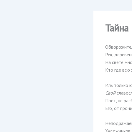
Тайна
Обворожител
Рек, деревен
На свете мно
Кто где всю 
Иль только ю
Свой
славосл
Поёт, не раз
Его, от проч
Неподражае
Художников,