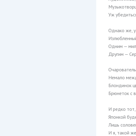
Музыкотворц
Уж убедиться
Однако же, у
Излюбленный
Одним — мил
Другим — Сер
Очарователь
Немало межд
Блондинок ц
Брюнеток с в
И редко тот,
Японкой буде
Лишь соловей
И я, такой же