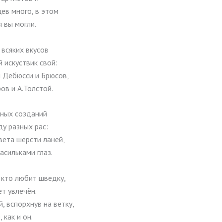
ев много, в этом
 вы могли.
 всяких вкусов
 искуствик свой:
 Дебюсси и Брюсов,
ов и А.Толстой.
ных созданий
у разных рас:
вета шерсти ланей,
асильками глаз.
 кто любит шведку,
т увлечён.
, вспорхнув на ветку,
, как и он.