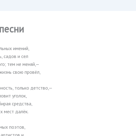
 песни
ьных имений,
ь, садов и сел
го; тем не меняй,—
жизнь свою провёл,
ность, только детство,—
овит уголок,
бирая средства,
их мест далёк.
мых поэтов,
 артистов и