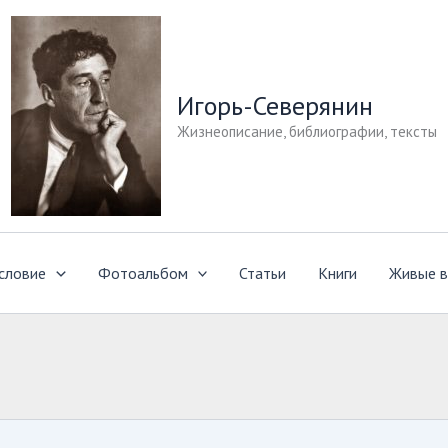
Игорь-Северянин
Жизнеописание, библиографии, тексты
словие
Фотоальбом
Статьи
Книги
Живые в