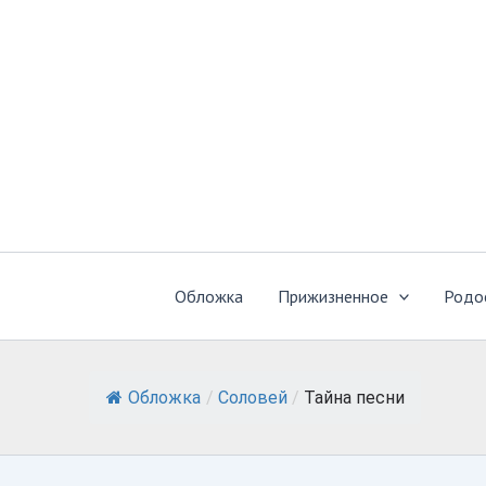
Перейти
к
содержимому
Обложка
Прижизненное
Родо
Обложка
/
Соловей
/
Тайна песни