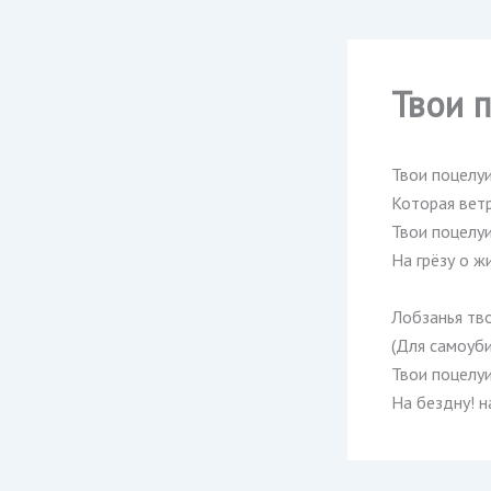
Твои 
Твои поцелуи
Которая ветр
Твои поцелуи
На грёзу о ж
Лобзанья тв
(Для самоуб
Твои поцелу
На бездну! на