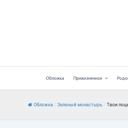
Перейти
к
содержимому
Обложка
Прижизненное
Родо
Обложка
/
Зеленый монастырь
/
Твои поц