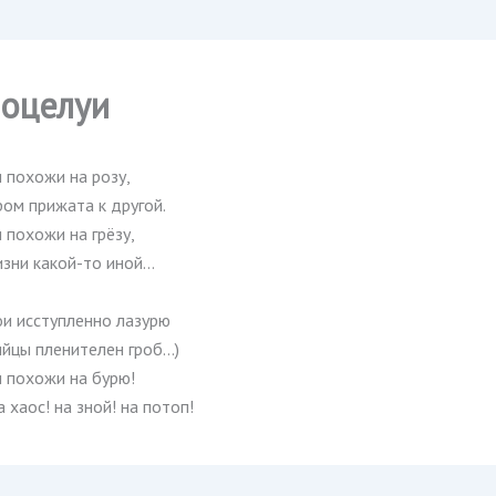
поцелуи
 похожи на розу,
ом прижата к другой.
 похожи на грёзу,
изни какой-то иной…
ои исступленно лазурю
ийцы пленителен гроб…)
и похожи на бурю!
 хаос! на зной! на потоп!