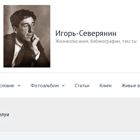
Игорь-Северянин
Жизнеописание, библиографии, тексты
словие
Фотоальбом
Статьи
Книги
Живые в
елуи