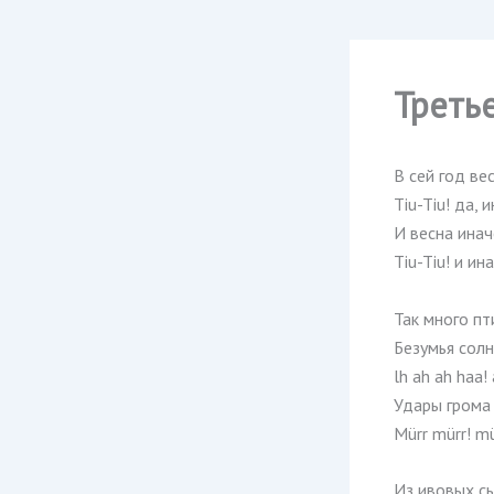
Треть
В сей год ве
Tiu-Tiu! да, 
И весна инач
Tiu-Tiu! и ин
Так много пти
Безумья солн
lh ah ah haa! 
Удары грома
Mürr mürr! mü
Из ивовых с