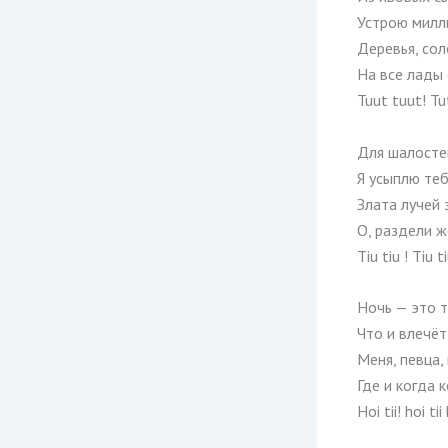
Устрою милл
Деревья, сол
На все лады 
Tuut tuut! Tu
Для шалосте
Я усыплю теб
Злата лучей 
О, раздели ж
Tiu tiu ! Tiu t
Ночь — это 
Что и влечёт
Меня, певца, 
Где и когда 
Hoi tii! hoi tii 