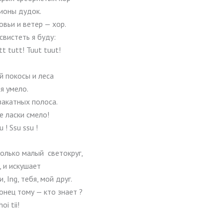
ионы дудок.
овьи и ветер — хор.
свистеть я буду:
tt tutt! Tuut tuut!
й покосы и леса
я умело.
закатных полоса.
е ласки смело!
iu ! Ssu ssu !
только малый светокруг,
, и искушает
и, Ing, тебя, мой друг.
конец тому — кто знает ?
hoi tii!