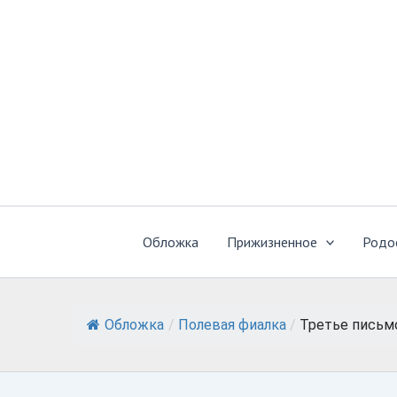
Перейти
к
содержимому
Обложка
Прижизненное
Родо
Обложка
/
Полевая фиалка
/
Третье письм