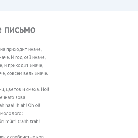
е письмо
сна приходит иначе,
иначе. И год сей иначе,
е, и приходит иначе,
аче, совсем ведь иначе.
ц, цветов и смеха. Hoi!
ечнаго зова:
ah haa! Ih ah! Oh oi!
 молодого:
rr mürr! trahh trah!
ырых сребристых кор