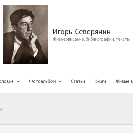
Игорь-Северянин
Жизнеописание, библиографии, тексты
словие
Фотоальбом
Статьи
Книги
Живые в
о