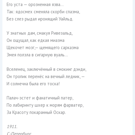
Его уста — орозненная язва…
Так: ядосмех сменяла скорби спазма,
Без слез рыдал иронящий Уайльд.
У знатных дам, смакуя Ривезальд,
Он ощущал, как едкая миазма
Щекочет мозг,— щемящего сарказма
Змея ползла в сигарную вуаль…
Вселенец, заключённый в смокинг дэнди,
Он тропик перенёс на вечный ледник, —
И солнечна была его тоска!
Палач-эстет и фанатичный патер,
По лабиринту шхер к морям фарватер,
За Красоту покаранный Оскар.
1911.
С.-Петербург.