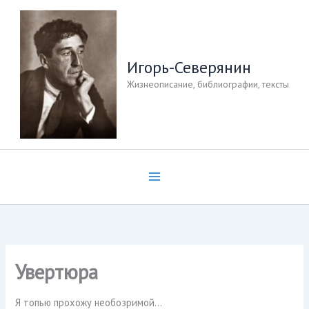
Перейти
к
содержимому
Игорь-Северянин
Жизнеописание, библиографии, тексты
Увертюра
Я топью прохожу необозримой…