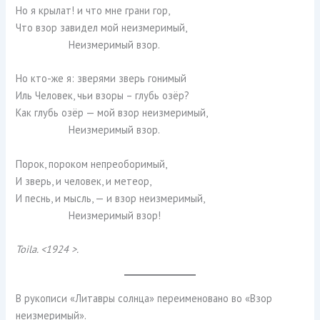
Но я крылат! и что мне грани гор,
Что взор завидел мой неизмеримый,
Неизмеримый взор.
Но кто-же я: зверями зверь гонимый
Иль Человек, чьи взоры – глубь озёр?
Как глубь озёр — мой взор неизмеримый,
Неизмеримый взор.
Порок, пороком непреоборимый,
И зверь, и человек, и метеор,
И песнь, и мысль, — и взор неизмеримый,
Неизмеримый взор!
Toila
. <1924 >.
В рукописи «Литавры солнца» переименовано во «Взор
неизмеримый».