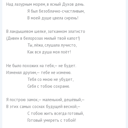
Над лазурным морем, в ясный Духов день.
Я был безоблачно-счастливым,
В моей душе цвела сирень!
В ландышевом шелке, затканном златисто
(Дивен в белорозах милый твой капот!)
Ты, лёжа, слушала лучисто,
Как вся душа моя поёт!
Не было похожих на тебя,— не будет.
Изменял другим,— тебе не изменю.
Тебя со мною не убудет,
Себя с тобою сохраню.
Я построю замок,— маленький, дешёвый,—
В этих самых соснах будущей весной,—
С тобою жить всегда готовый,
Готовый умереть с тобой!