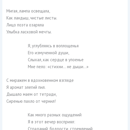
Мигая, лампа освещала,
Как ландыш, чистые листы.
Лицо поэта озаряла
Улыбка ласковой мечты.
Я, углубляясь в воплощенья
Его измученной души,
Слыхал, как сердце в упоенье
Мне пело: «стихни… не дыши…»
С миражем в вдохновенном взгляде
Я аромат элегий пил.
Дышало маем от тетради,
Сиренью пахло от чернил!
Как много разных ощущений
Я в этот вечер восприял:
Страданий, бодрости, стремлений,