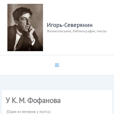
Перейти
к
содержимому
Игорь-Северянин
Жизнеописание, библиографии, тексты
У К. М. Фофанова
(Один из вечеров у поэта.)