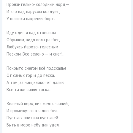
Пронзительно-холодный норд,—
И зло над парусом колдует,
У шлюпки накреняя борт.
Иду один я над отвесным
Обрывом, видя волн разбег,
Любуясь ѝзрозо-телесным
Песком. Все зелено — и снег!..
Покрыто снегом всё подскалье
От самых гор и до песка.
А там, за ним, клокочет далью
Все та же синяя тоска…
Зелёный верх, низ жёлто-синий,
И промежуток хладно-бел.
Пустыня впитана пустыней:
Быть в море небу дан удел.