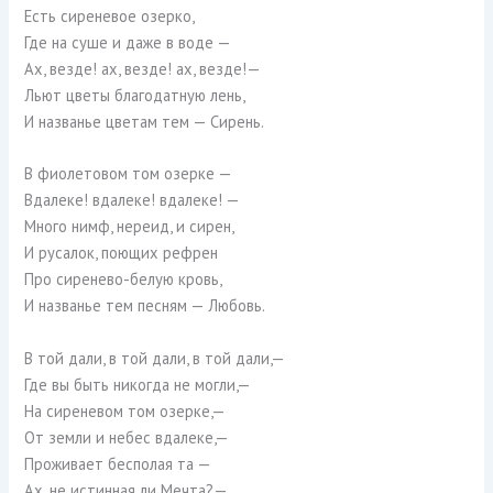
Есть сиреневое озерко,
Где на суше и даже в воде —
Ах, везде! ах, везде! ах, везде!—
Льют цветы благодатную лень,
И названье цветам тем — Сирень.
В фиолетовом том озерке —
Вдалеке! вдалеке! вдалеке! —
Много нимф, нереид, и сирен,
И русалок, поющих рефрен
Про сиренево-белую кровь,
И названье тем песням — Любовь.
В той дали, в той дали, в той дали,—
Где вы быть никогда не могли,—
На сиреневом том озерке,—
От земли и небес вдалеке,—
Проживает бесполая та —
Ах, не истинная ли Мечта?—