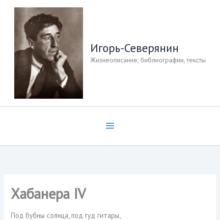
Перейти
к
содержимому
Игорь-Северянин
Жизнеописание, библиографии, тексты
Хабанера IV
Под бубны солнца, под гуд гитары,