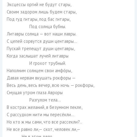
Эксцессы оргий не будут стары,
Своим задором лишь будем стары,
Под гуд гитары, под бас гитары,
Под солнца бубны.
Литавры солнца — вот наши лавры.
С цепей сорвутся души центавры…
Пускай трепещут души центавры,
Когда заслышат лучей литавры
И грохот трубный.
Наполним солнцем свои амфóры,
Давая нервам вкушать рокфоры —
Весь день, весь вечер, всю ночь — рокфоры,
Смущая утром глаза Авроры
Разгулом тела…
В кострах желаний, в безумном пекле,
С рассудком нити мы пересéкли…
Но кто ж мы сами, что все рассекли?..
Не все равно ли,— скот, человек ли,—
Не в этом дело…