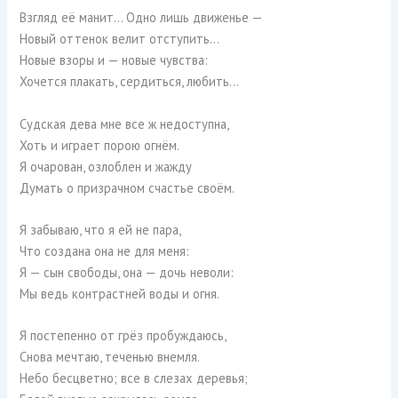
Взгляд её манит… Одно лишь движенье —
Новый оттенок велит отступить…
Новые взоры и — новые чувства:
Хочется плакать, сердиться, любить…
Судская дева мне все ж недоступна,
Хоть и играет порою огнём.
Я очарован, озлоблен и жажду
Думать о призрачном счастье своём.
Я забываю, что я ей не пара,
Что создана она не для меня:
Я — сын свободы, она — дочь неволи:
Мы ведь контрастней воды и огня.
Я постепенно от грёз пробуждаюсь,
Снова мечтаю, теченью внемля.
Небо бесцветно; все в слезах деревья;