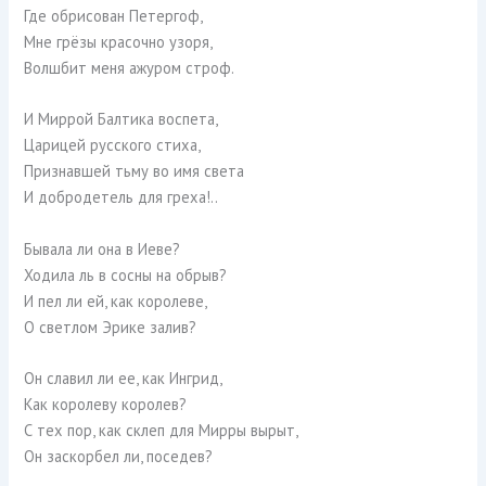
Где обрисован Петергоф,
Мне грёзы красочно узоря,
Волшбит меня ажуром строф.
И Миррой Балтика воспета,
Царицей русского стиха,
Признавшей тьму во имя света
И добродетель для греха!..
Бывала ли она в Иеве?
Ходила ль в сосны на обрыв?
И пел ли ей, как королеве,
О светлом Эрике залив?
Он славил ли ее, как Ингрид,
Как королеву королев?
С тех пор, как склеп для Мирры вырыт,
Он заскорбел ли, поседев?