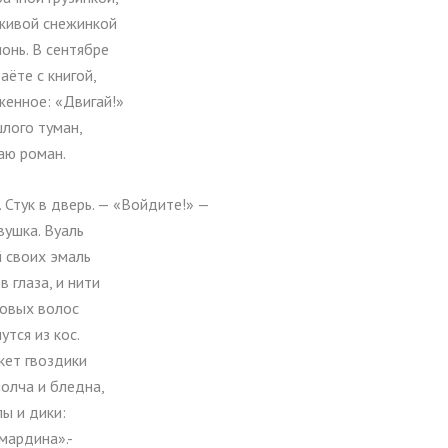
живой снежинкой
онь. В сентябре
аёте с книгой,
женное: «Двигай!»
лого туман,
аю роман.
. Стук в дверь. — «Войдите!» —
вушка. Вуаль
 своих эмаль
в глаза, и нити
овых волос
утся из кос.
кет гвоздики
молча и бледна,
лы и дики:
мардина».-