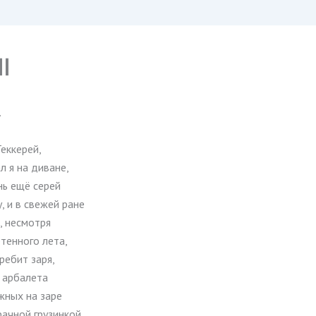
II
.
еккерей,
л я на диване,
нь ещё серей
у, и в свежей ране
, несмотря
тенного лета,
ребит заря,
 арбалета
жных на заре
ачной грузинкой,