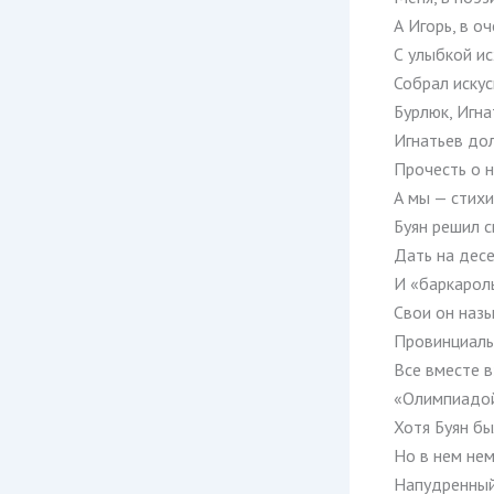
А Игорь, в о
С улыбкой и
Собрал искус
Бурлюк, Игна
Игнатьев до
Прочесть о 
А мы — стихи
Буян решил 
Дать на дес
И «баркаролы
Свои он назы
Провинциал
Все вместе в
«Олимпиадой
Хотя Буян бы
Но в нем нем
Напудренный