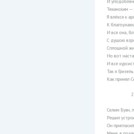
И уподоблен
Текинским —
Я влёкся к а
К благоухаю
И вся она, б
С душою взр
Сплошной жи
Но вот наста
И все курсис
Так я Гризел
Как принял С
2
Селим Буян, 
Решил устро
Он пригласи
Меня, в поэз