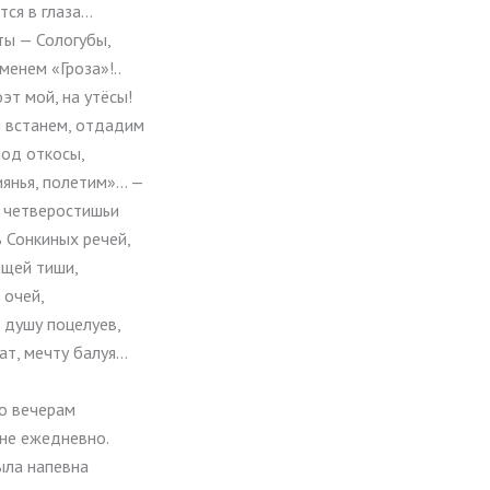
тся в глаза…
ты — Сологубы,
менем «Гроза»!..
эт мой, на утёсы!
 встанем, отдадим
под откосы,
иянья, полетим»… —
и четверостишьи
 Сонкиных речей,
ящей тиши,
 очей,
 душу поцелуев,
ат, мечту балуя…
по вечерам
 не ежедневно.
ыла напевна