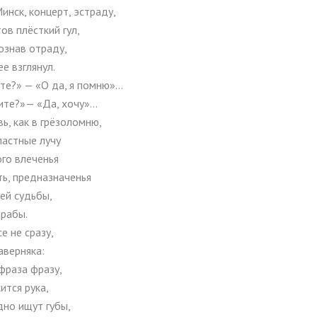
инск, концерт, эстраду,
в плёсткий гул,
ознав отраду,
ее взглянул.
те?» — «О да, я помню»…
ите?»— «Да, xoчy»…
ь, как в грёзоломню,
ластные лучу
го влеченья
ть, предназначенья
й судьбы,
 рабы.
е не сразу,
аверняка:
фраза фразу,
ится рука,
дно ищут губы,