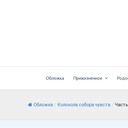
Перейти
к
содержимому
Обложка
Прижизненное
Родо
Обложка
/
Колокола собора чувств
/
Часть 