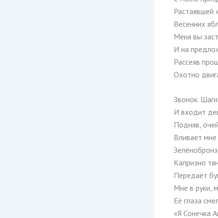
Растаявшей 
Весенних ябл
Меня вы заст
И на предло
Рассеяв прош
Охотно двиг
Звонок. Шаги
И входит де
Подняв, очей
Вливает мне 
Зелёнобронз
Капризно тян
Передаёт бу
Мне в руки, 
Её глаза сме
«Я Сонечка А