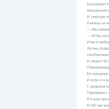
Я вспомнил М
Аплодисменто
И, смутную п
Я нежно на н
— «Вы помни
— «И Вы хот
И мы в любов
Летим, подв
Необъяснимо
И, может бы
Повелевающе
Её покорные
И если это вс
С двуразия н
Перебивает 
И в руку прос
И губ так жа