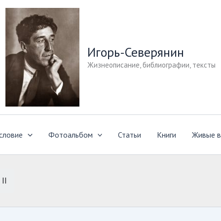
Игорь-Северянин
Жизнеописание, библиографии, тексты
словие
Фотоальбом
Статьи
Книги
Живые в
II