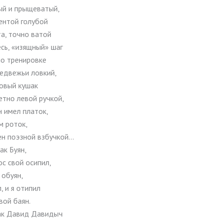
й и прыщеватый,
ентой голубой
а, точно ватой
сь, «изящный» шаг
о тренировке
едвежьи ловкий,
ровый кушак
етно левой ручкой,
н имел платок,
м роток,
ен поэзной взбучкой…
ак Буян,
с свой осипил,
 обуян,
, и я отипил
вой баян.
как Давид Давидыч