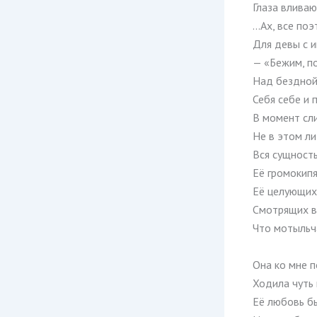
Глаза вливаю
…Ах, все поэ
Для девы с и
— «Бежим, по
Над бездной
Себя себе и 
В момент сл
Не в этом л
Вся сущность
Её громокип
Её целующих
Смотрящих в
Что мотыльч
Она ко мне 
Ходила чуть
Её любовь б