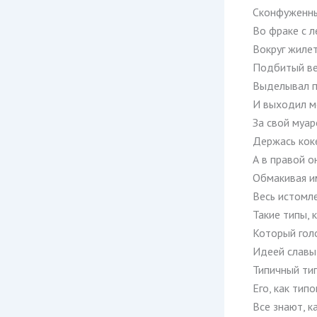
Сконфуженны
Во фраке с л
Вокруг жилет
Подбитый ве
Выделывал п
И выходил м
За свой муа
Держась кок
А в правой о
Обмакивая и
Весь истомл
Такие типы, к
Который голо
Идеей славы
Типичный тип
Его, как типо
Все знают, 