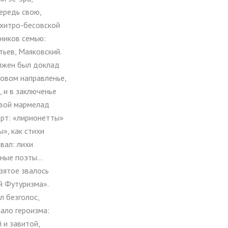
чередь свою,
схитро-бесовской
ников семью:
тьев, Маяковский.
лжен был доклад
новом направленье,
, и в заключенье
свой мармелад
ерт: «лирионетты»
», как стихи
вал: лихи
ьные поэты…
зятое звалось
 Футуризма».
л безголос,
ало героизма:
 и завитой,