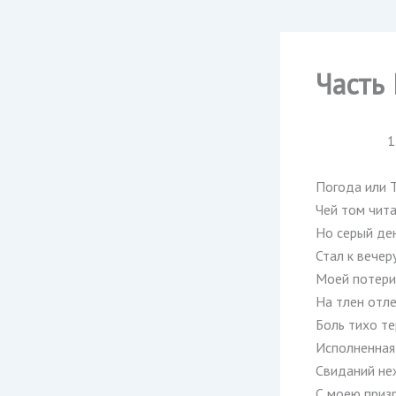
Часть 
1
Погода или Т
Чей том чита
Но серый де
Стал к вечер
Моей потери
На тлен отле
Боль тихо те
Исполненная
Свиданий не
С моею призр