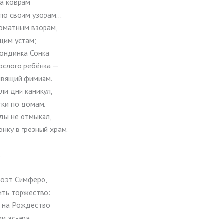
а коврам
 по своим узорам…
роматным взорам,
щим устам;
лондинка Сонка
ослого ребёнка —
вящий фимиам.
ли дни каникул,
тки по домам.
ьды не отмыкал,
онку в грёзный храм.
.
поэт Симферо,
ить торжество:
л на Рождество
ии эс-эра,