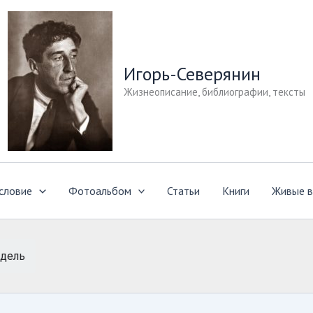
Игорь-Северянин
Жизнеописание, библиографии, тексты
словие
Фотоальбом
Статьи
Книги
Живые в
ндель