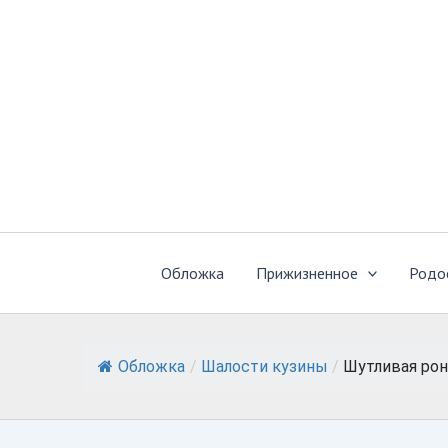
Перейти
к
содержимому
Обложка
Прижизненное
Родо
Обложка
/
Шалости кузины
/
Шутливая ро