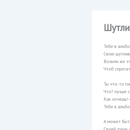
Шутли
Тебе в альб
Свою шутлив
Возьми же э
Чтоб спрятат
Ты что-то го
Что? лучше с
Как хочешь!
Тебе в альбо
А может быть
Своей души,