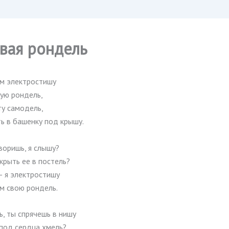
вая рондель
ом электростишу
ую рондель,
ту самодель,
ь в башенку под крышу.
воришь, я слышу?
крыть ее в постель?
— я электростишу
м свою рондель.
, ты спрячешь в нишу
 под сердца хмель?