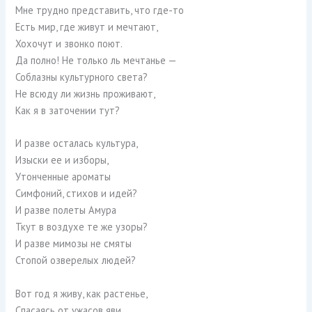
Мне трудно представить, что где-то
Есть мир, где живут и мечтают,
Хохочут и звонко поют.
Да полно! Не только ль мечтанье —
Соблазны культурного света?
Не всюду ли жизнь проживают,
Как я в заточении тут?
И разве осталась культура,
Изыски ее и изборы,
Утонченные ароматы
Симфоний, стихов и идей?
И разве полеты Амура
Ткут в воздухе те же узоры?
И разве мимозы не смяты
Стопой озверелых людей?
Вот год я живу, как растенье,
Спасаясь от ужасов яви,