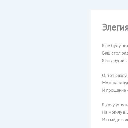
Элеги
Я не буду пет
Ваш стол ра
Я из другой 
О, тот разлу
Мозг палящу
И прощание —
Я хочу уснут
На могилу в 
И о мёде в и