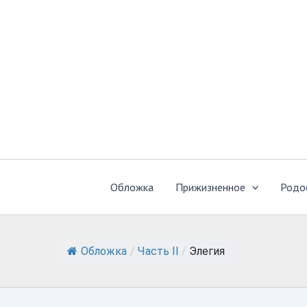
Перейти
к
содержимому
Обложка
Прижизненное
Родо
Обложка
/
Часть II
/
Элегия