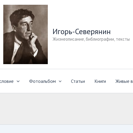
Игорь-Северянин
Жизнеописание, библиографии, тексты
словие
Фотоальбом
Статьи
Книги
Живые в