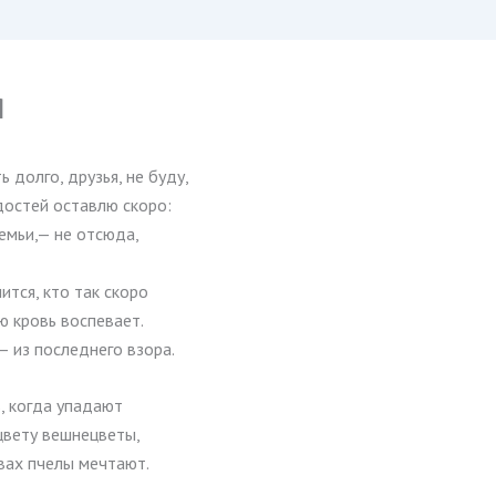
я
ь долго, друзья, не буду,
достей оставлю скоро:
семьи,— не отсюда,
чится, кто так скоро
ю кровь воспевает.
 из последнего взора.
ь, когда упадают
цвету вешнецветы,
вах пчелы мечтают.