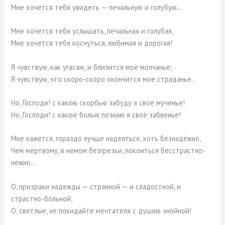
Мне хочется тебя увидеть — печальную и голубую…
Мне хочется тебя услышать, печальная и голубая,
Мне хочется тебя коснуться, любимая и дорогая!
Я чувствую, как угасаю, и близится моё молчанье;
Я чувствую, что скоро-скоро окончится мое страданье…
Но, Господи! с какою скорбью забуду я своё мученье!
Но, Господи! с какою болью познаю я своё забвенье!
Мне кажется, гораздо лучше надеяться, хоть безнадёжно,
Чем мёртвому, в немом безгрезьи, покоиться бесстрастно-
нежно…
О, призраки надежды — странной — и сладостной, и
страстно-бóльной,
О, светлые, не покидайте мечтателя с душою знойной!