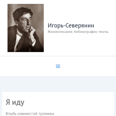
Перейти
к
содержимому
Игорь-Северянин
Жизнеописание, библиографии, тексты
Я иду
Вглубь извилистой тропинки