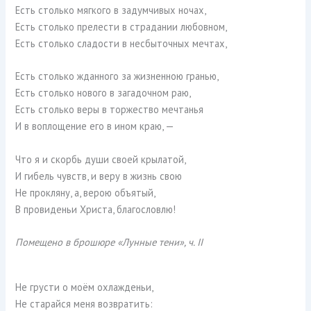
Есть столько мягкого в задумчивых ночах,
Есть столько прелести в страдании любовном,
Есть столько сладости в несбыточных мечтах,
Есть столько жданного за жизненною гранью,
Есть столько нового в загадочном раю,
Есть столько веры в торжество мечтанья
И в воплощение его в ином краю, —
Что я и скорбь души своей крылатой,
И гибель чувств, и веру в жизнь свою
Не прокляну, а, верою объятый,
В провиденьи Христа, благословлю!
Помещено в брошюре «Лунные тени», ч. II
Не грусти о моём охлажденьи,
Не старайся меня возвратить: