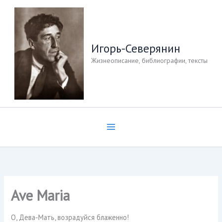
Перейти
к
содержимому
Игорь-Северянин
Жизнеописание, библиографии, тексты
Ave Maria
О, Дева-Мать, возрадуйся блаженно!