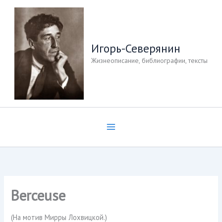
Перейти
к
содержимому
Игорь-Северянин
Жизнеописание, библиографии, тексты
Berceuse
(На мотив Мирры Лохвицкой.)