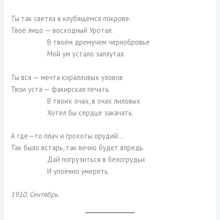
Ты так светла в клубящемся покрове.
Твоё лицо — восходный Уротал.
В твоём дремучем чернобровье
Мой ум устало заплутал.
Ты вся — мечта коралловых уловов
Твои уста — факирская печать.
В твоих очах, в очах лиловых
Хотел бы сердце закачать.
А где—то плач и грохоты орудий…
Так было встарь, так вечно будет впредь.
Дай погрузиться в белогрудьи
И упоённо умереть.
1910. Сентябрь.