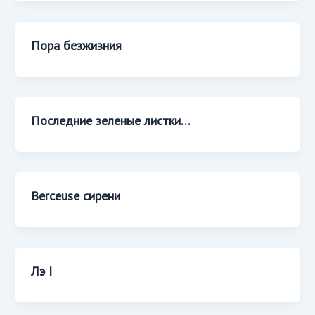
Пора безжизния
Последние зеленые листки…
Berceuse сирени
Лэ I