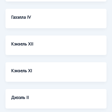
Газэлла IV
Кэнзель XII
Кэнзель XI
Дизэль II