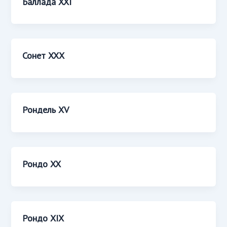
Баллада XXI
Сонет XXХ
Рондель XV
Рондо XX
Рондо XIX