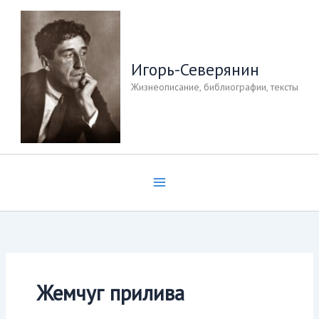
Перейти
к
содержимому
Игорь-Северянин
Жизнеописание, библиографии, тексты
Жемчуг прилива