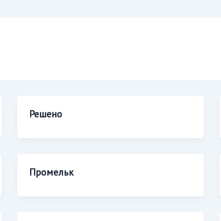
Решено
Промельк