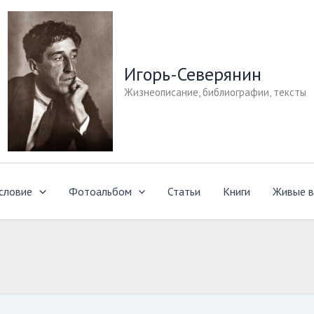
Игорь-Северянин
Жизнеописание, библиографии, тексты
словие
Фотоальбом
Статьи
Книги
Живые в