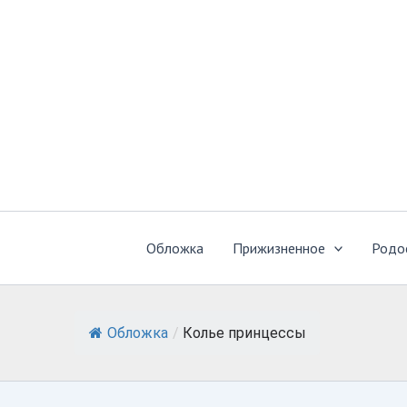
Перейти
к
содержимому
Обложка
Прижизненное
Родо
Обложка
/
Колье принцессы