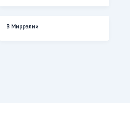
В Миррэлии