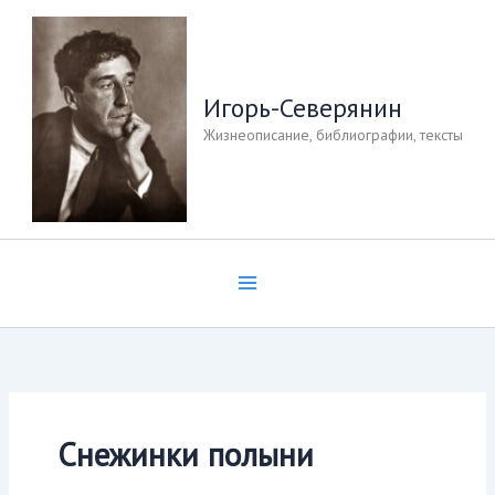
Перейти
к
содержимому
Игорь-Северянин
Жизнеописание, библиографии, тексты
Снежинки полыни