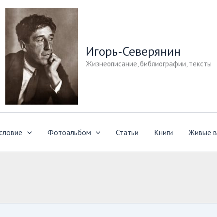
Игорь-Северянин
Жизнеописание, библиографии, тексты
словие
Фотоальбом
Статьи
Книги
Живые в