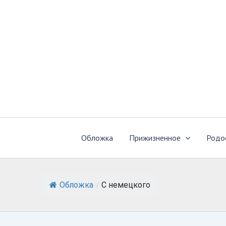
Перейти
к
содержимому
Обложка
Прижизненное
Родо
Обложка
/
С немецкого