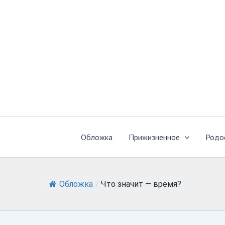
Перейти
к
содержимому
Обложка
Прижизненное
Родо
Обложка
/
Что значит — время?