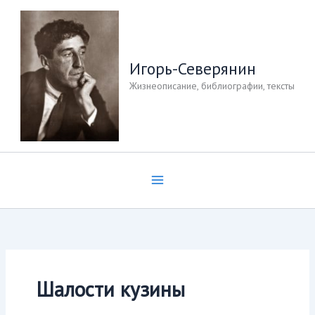
Перейти
к
содержимому
Игорь-Северянин
Жизнеописание, библиографии, тексты
Шалости кузины