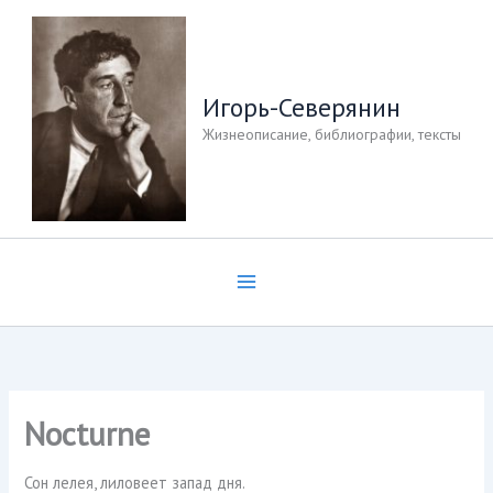
Перейти
к
содержимому
Игорь-Северянин
Жизнеописание, библиографии, тексты
Nocturne
Сон лелея, лиловеет запад дня.