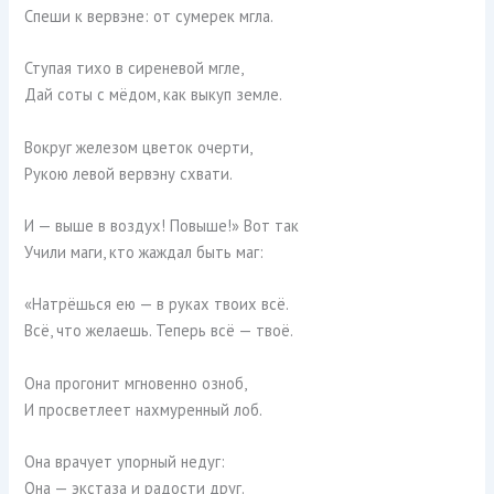
Спеши к вервэне: от сумерек мгла.
Ступая тихо в сиреневой мгле,
Дай соты с мёдом, как выкуп земле.
Вокруг железом цветок очерти,
Рукою левой вервэну схвати.
И — выше в воздух! Повыше!» Вот так
Учили маги, кто жаждал быть маг:
«Натрёшься ею — в руках твоих всё.
Всё, что желаешь. Теперь всё — твоё.
Она прогонит мгновенно озноб,
И просветлеет нахмуренный лоб.
Она врачует упорный недуг:
Она — экстаза и радости друг.