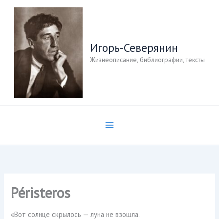
Перейти
к
содержимому
Игорь-Северянин
Жизнеописание, библиографии, тексты
Péristeros
«Вот солнце скрылось — луна не взошла.