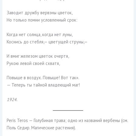
Заводит дружбу вервэны цветок,
Но только помни условленный срок:
Когда нет солнца, когда нет луны,
Коснись до стебля,— цветущей струны,—
И вмиг железом цветок очертя,
Рукою левой своей схватя,
Повыше в воздух. Повыше! Вот так».
— Теперь ты тайной владеющий маг!
1924.
Peris Teros — Голубиная трава; одно из названий вербены (см.
Поль Седир. Магические растения).