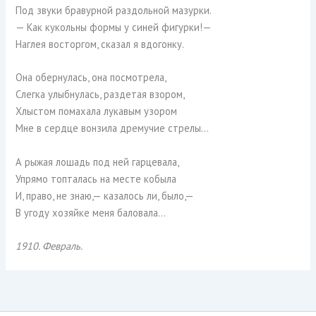
Под звуки бравурной раздольной мазурки.
— Как кукольны формы у синей фигурки!—
Наглея восторгом, сказал я вдогонку.
Она обернулась, она посмотрела,
Слегка улыбнулась, раздетая взором,
Хлыстом помахала лукавым узором
Мне в сердце вонзила дремучие стрелы…
А рыжая лошадь под ней гарцевала,
Упрямо топталась на месте кобыла
И, право, не знаю,— казалось ли, было,—
В угоду хозяйке меня баловала…
1910. Февраль.