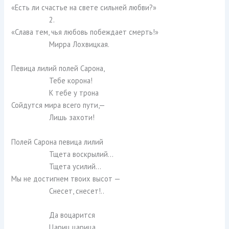
«Есть ли счастье на свете сильней любви?»
2.
«Слава тем, чья любовь побеждает смерть!»
Мирра Лохвицкая.
Певица лилий полей Сарона,
Тебе корона!
К тебе у трона
Сойдутся мира всего пути,—
Лишь захоти!
Полей Сарона певица лилий
Тщета воскрылий…
Тщета усилий…
Мы не достигнем твоих высот —
Снесет, снесет!..
Да воцарится
Цариц царица