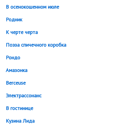
В осенокошенном июле
Родник
К черте черта
Поэза спичечного коробка
Рондо
Амазонка
Berceuse
Электрассонанс
В гостинице
Кузина Лида