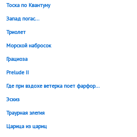
Тоска по Квантуну
Запад погас…
Триолет
Морской набросок
Грациоза
Prelude II
Где при вздохе ветерка поет фарфор…
Эскиз
Траурная элегия
Царица из цариц