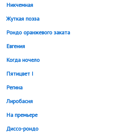
Никчемная
Жуткая поэза
Рондо оранжевого заката
Евгения
Когда ночело
Пятицвет I
Регина
Лиробасня
На премьере
Диссо-рондо