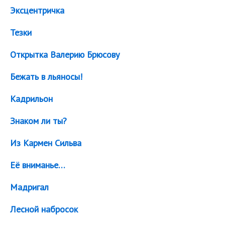
Эксцентричка
Тезки
Открыткa Валерию Брюсову
Бежать в льяносы!
Кадрильон
Знаком ли ты?
Из Кармен Сильва
Её вниманье…
Мадригал
Лесной набросок