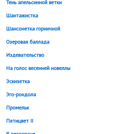
Тень апельсинной ветки
Шантажистка
Шансонетка горничной
Озеровая баллада
Издевательство
На голос весенней новеллы
Эскизетка
Эго-рондола
Промельк
Пятицвет II
В ресторане